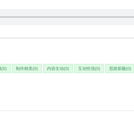
(
0
)
制作精美(
0
)
内容生动(
0
)
互动性强(
0
)
思路新颖(
0
)