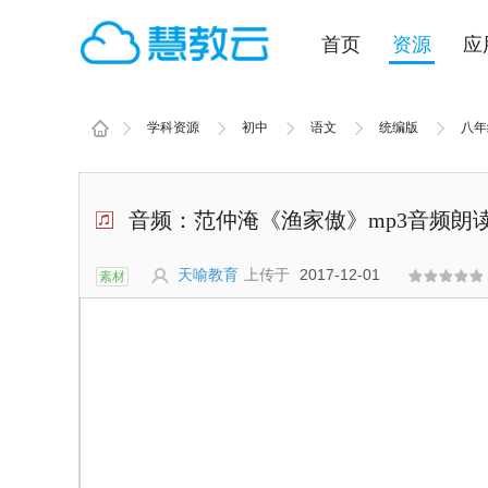
首页
资源
应
学科资源
初中
语文
统编版
八年
音频：范仲淹《渔家傲》mp3音频朗读.
天喻教育
上传于
2017-12-01
素材