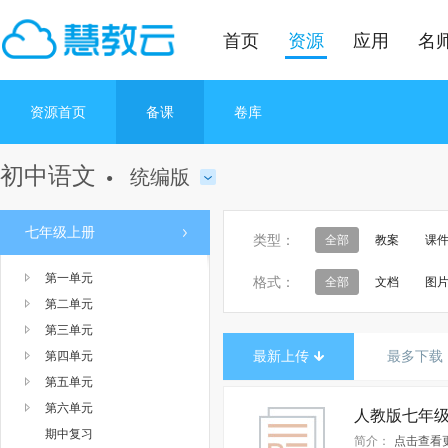
首页
资源
应用
名
资源首页
备课
卷库
初中语文
统编版
●
七年级上册
类型：
全部
教案
课
第一单元
格式：
全部
文档
图
第二单元
第三单元
最新上传
最多下载
第四单元
第五单元
第六单元
期中复习
简介：
点击查看